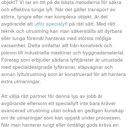
objekt? Vi tar en titt på de bästa metoderna för säkra
och effektiva tunga lyft. När det gäller transport av
större, tyngre eller mer komplexa objekt, är det
avgörande att
utför specialyft
på rätt sätt. Med rätt
teknik och utrustning kan man säkerställa att dyrbara
eller tunga föremål hanteras med största möjliga
varsamhet. Detta omfattar allt från konstverk och
pianon till industriella maskiner och byggnadsmaterial.
Företag som erbjuder sådana lyfttjänster är utrustade
med specialdesignade lyftkranar, släpvagnar och
annan lyftutrustning som är konstruerad för att hantera
extra utmaningar.
Att välja rätt partner för denna typ av jobb är
avgörande eftersom ett speciallyft inte bara kräver
avancerad utrustning utan också en gedigen kunskap
om de utmaningar som kan uppstå under processen.
När man hanterar tungt eller ömtåligt gods krävs en