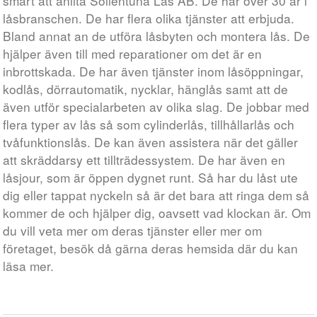
smart att anlita Sollentuna Lås AB. De har över 30 år i
låsbranschen. De har flera olika tjänster att erbjuda.
Bland annat an de utföra låsbyten och montera lås. De
hjälper även till med reparationer om det är en
inbrottskada. De har även tjänster inom låsöppningar,
kodlås, dörrautomatik, nycklar, hänglås samt att de
även utför specialarbeten av olika slag. De jobbar med
flera typer av lås så som cylinderlås, tillhållarlås och
tvåfunktionslås. De kan även assistera när det gäller
att skräddarsy ett tillträdessystem. De har även en
låsjour, som är öppen dygnet runt. Så har du låst ute
dig eller tappat nyckeln så är det bara att ringa dem så
kommer de och hjälper dig, oavsett vad klockan är. Om
du vill veta mer om deras tjänster eller mer om
företaget, besök då gärna deras hemsida där du kan
läsa mer.