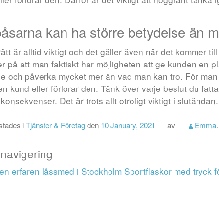
påsarna kan ha större betydelse än m
 rätt är alltid viktigt och det gäller även när det kommer til
r på att man faktiskt har möjligheten att ge kunden en p
e och påverka mycket mer än vad man kan tro. För man ska
en kund eller förlorar den. Tänk över varje beslut du fatt
konsekvenser. Det är trots allt otroligt viktigt i slutändan.
ostades i
Tjänster & Företag
den
10 January, 2021
av
Emma
.
snavigering
 en erfaren låssmed i Stockholm
Sportflaskor med tryck fö