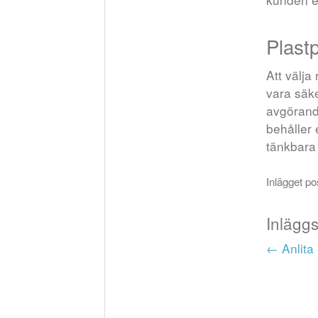
Plast
Att välja
vara säke
avgörand
behåller 
tänkbara 
Inlägget p
Inlägg
←
Anlita