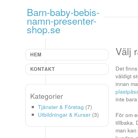
Gå till innehål
Barn-baby-bebis-
namn-presenter-
shop.se
Välj 
HEM
Det finns
KONTAKT
väldigt s
innan man
plastpås
Kategorier
inte bar
Tjänster & Företag
(7)
Utbildningar & Kurser
(3)
För om en
tillbaka.
man kan t
kunden el