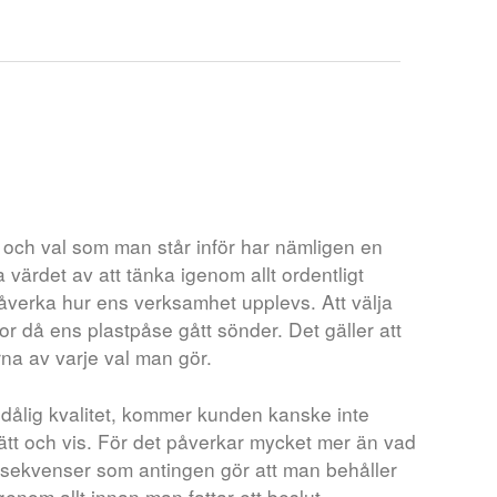
t
r och val som man står inför har nämligen en
 värdet av att tänka igenom allt ordentligt
påverka hur ens verksamhet upplevs. Att välja
or då ens plastpåse gått sönder. Det gäller att
na av varje val man gör.
t dålig kvalitet, kommer kunden kanske inte
sätt och vis. För det påverkar mycket mer än vad
onsekvenser som antingen gör att man behåller
igenom allt innan man fattar ett beslut.