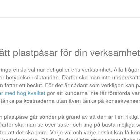
l
rätt plastpåsar för din verksamhe
 inga enkla val när det gäller ens verksamhet. Alla frågo
tor betydelse i slutändan. Därför ska man inte underskatta
 fattar ett beslut. För det är sådant som verkligen kan 
ar med hög kvalitet
gör att kunderna inte får förstörda var
a tänka på kostnaderna utan även tänka på konsekvenser
 plastpåse går sönder på grund av att den är i en riktig
 Därför ska man se över saker och ting på bästa möjliga 
ro att det ska göra. Varje val och varje beslut kan få k
ler förlorar den. Därför är det viktigt att noggrant tänka 